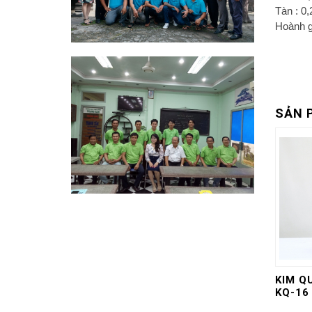
Tàn : 0
Hoành g
SẢN 
KIM QU
KQ-16