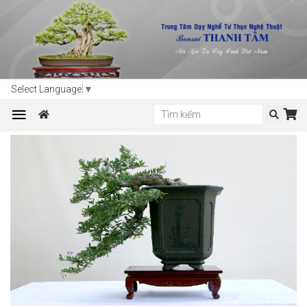
Trang chủ
Sản phẩm
Bonsai
Select Language
▼
LINH SAM - Desmodium Unifoliatum - LS-13