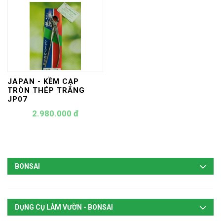
JAPAN - KỀM CẠP
TRÒN THÉP TRẮNG
JP07
2.980.000 đ
BONSAI
DỤNG CỤ LÀM VƯỜN - BONSAI