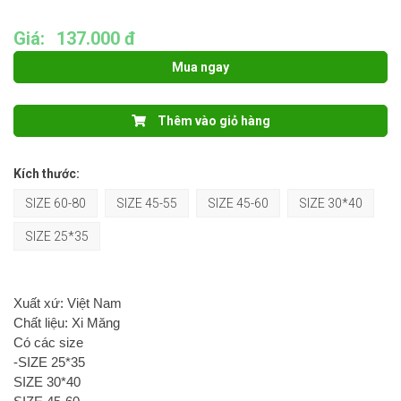
Giá:
137.000 đ
Mua ngay
Thêm vào giỏ hàng
Kích thước:
SIZE 60-80
SIZE 45-55
SIZE 45-60
SIZE 30*40
SIZE 25*35
Xuất xứ: Việt Nam
Chất liệu: Xi Măng
Có các size
-SIZE 25*35
SIZE 30*40