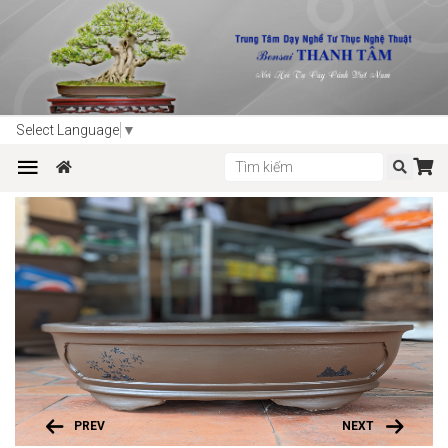
Trang chủ
Sản phẩm
Dụng cụ làm vườn - bonsai
Select Language
▼
CHẬU OVAL VIỆT NAM (CÓ VÀNH)
PREV
NEXT