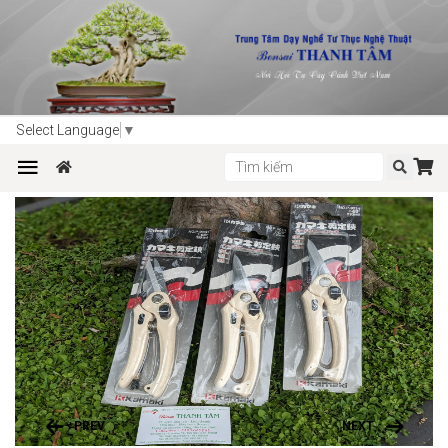
Trang chủ
Sản phẩm
Dụng cụ làm vườn - bonsai
Select Language
▼
KÉO KAMAKI JAPAN
PREV
NEXT