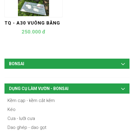
TQ - A30 VUÔNG BẰNG
250.000 đ
BONSAI
DỤNG CỤ LÀM VƯỜN - BONSAI
Kềm cạp - kềm cắt kẽm
Kéo
Cưa - lưỡi cưa
Dao ghép - dao gọt