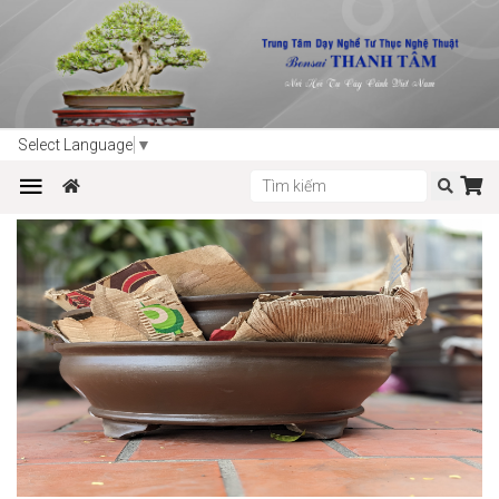
Trang chủ
Sản phẩm
Dụng cụ làm vườn - bonsai
Select Language
▼
CHẬU TRÒN BONSAI VIỆT NAM