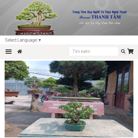
Trang chủ
Sản phẩm
Bonsai
Select Language
▼
LINH SAM -N01