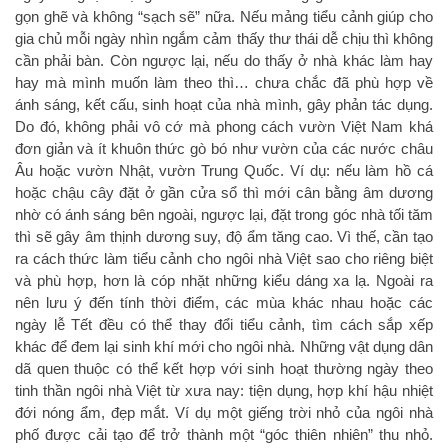
gọn ghẽ và không “sạch sẽ” nữa. Nếu mảng tiểu cảnh giúp cho
gia chủ mỗi ngày nhìn ngắm cảm thấy thư thái dễ chịu thì không
cần phải bàn. Còn ngược lại, nếu do thấy ở nhà khác làm hay
hay mà mình muốn làm theo thì… chưa chắc đã phù hợp về
ánh sáng, kết cấu, sinh hoạt của nhà mình, gây phản tác dụng.
Do đó, không phải vô cớ mà phong cách vườn Việt Nam khá
đơn giản và ít khuôn thức gò bó như vườn của các nước châu
Âu hoặc vườn Nhật, vườn Trung Quốc. Ví dụ: nếu làm hồ cá
hoặc chậu cây đặt ở gần cửa sổ thì mới cân bằng âm dương
nhờ có ánh sáng bên ngoài, ngược lại, đặt trong góc nhà tối tăm
thì sẽ gây âm thịnh dương suy, độ ẩm tăng cao. Vì thế, cần tạo
ra cách thức làm tiểu cảnh cho ngôi nhà Việt sao cho riêng biệt
và phù hợp, hơn là cóp nhặt những kiểu dáng xa lạ. Ngoài ra
nên lưu ý đến tính thời điểm, các mùa khác nhau hoặc các
ngày lễ Tết đều có thể thay đổi tiểu cảnh, tìm cách sắp xếp
khác để đem lại sinh khí mới cho ngôi nhà. Những vật dụng dân
dã quen thuộc có thể kết hợp với sinh hoạt thường ngày theo
tinh thần ngôi nhà Việt từ xưa nay: tiện dụng, hợp khí hậu nhiệt
đới nóng ẩm, đẹp mắt. Ví dụ một giếng trời nhỏ của ngôi nhà
phố được cải tạo để trở thành một “góc thiên nhiên” thu nhỏ.